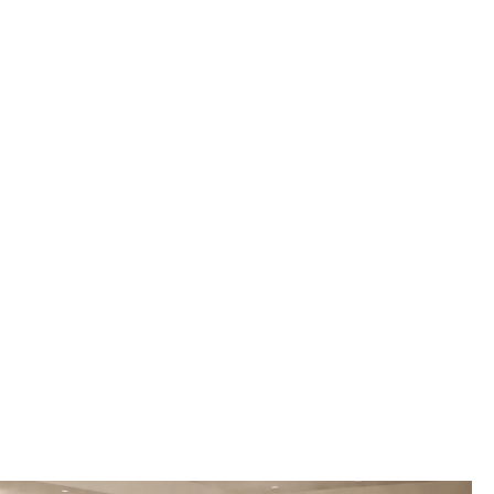
の方も ・体が硬くて心配な方も 一人一人のレベル
に合わせて指導を行なってい […]