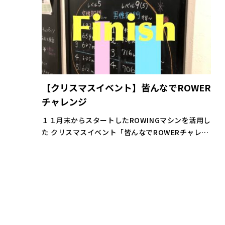
【クリスマスイベント】皆んなでROWER
チャレンジ
１１月末からスタートしたROWINGマシンを活用し
た クリスマスイベント「皆んなでROWERチャレン
ジ150」 が昨日25日のクリスマスをもって無事チ
ャレンジ期間終了となりました。 期間中は学生か
ら大人までたくさんのトレ […]