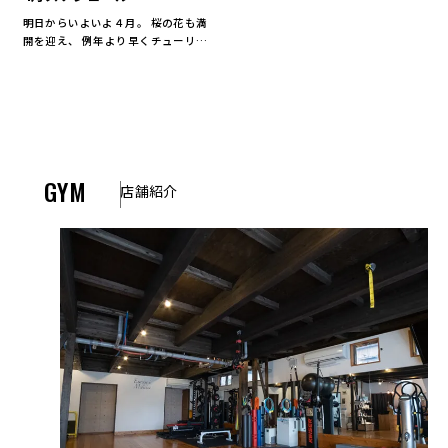
明日からいよいよ４月。 桜の花も満
開を迎え、 例年より早くチューリッ
プも咲き、 一気に春全開といったと
ころですね。 そして、春から新たな
人生の一歩が始まるという方。期待
と共に少しずつ緊張も高まってきて
いるの […]
GYM
店舗紹介