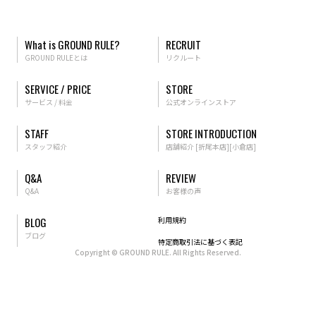
What is GROUND RULE?
RECRUIT
GROUND RULEとは
リクルート
SERVICE / PRICE
STORE
サービス / 料金
公式オンラインストア
STAFF
STORE INTRODUCTION
スタッフ紹介
店舗紹介
[折尾本店]
[小倉店]
Q&A
REVIEW
Q&A
お客様の声
BLOG
利用規約
ブログ
特定商取引法に基づく表記
Copyright
©
GROUND RULE. All Rights Reserved.