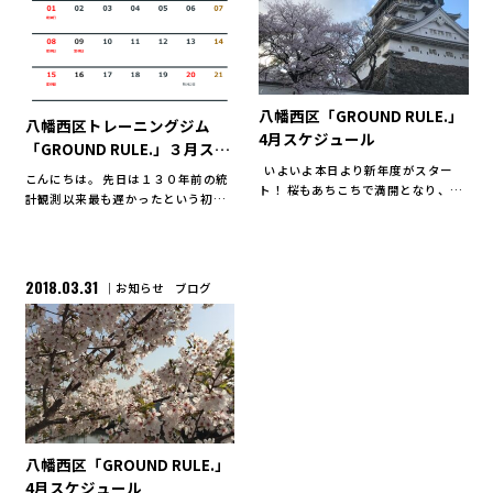
八幡西区「GROUND RULE.」
八幡西区トレーニングジム
4月スケジュール
「GROUND RULE.」３月スケ
ジュール
いよいよ本日より新年度がスター
こんにちは。 先日は１３０年前の統
ト！ 桜もあちこちで満開となり、春
計観測以来最も遅かったという初
の素晴らしさを感じますね^^ ＜お店
雪。 そして、 昨日と今日は日中は１
近くの公園＞ ＜小倉城＞ それで
０度を超える暖かい日と 寒暖の差が
は、4月のスケジュールです。 <お休
大きかった一週間でしたが、朝夕も
み> 7日（ […]
少しずつ日が長くなり春はもう直ぐ
2018.03.31
お知らせ
ブログ
と言ったところですね。 […]
八幡西区「GROUND RULE.」
4月スケジュール