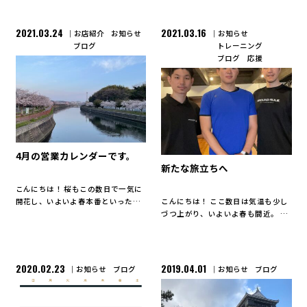
2021.03.24
2021.03.16
お店紹介
お知らせ
お知らせ
ブログ
トレーニング
ブログ
応援
4月の営業カレンダーです。
新たな旅立ちへ
こんにちは！ 桜もこの数日で一気に
開花し、いよいよ春本番といったへ
こんにちは！ ここ数日は気温も少し
の気分が高まってきましたね。 お店
づつ上がり、いよいよ春も間近。 な
からすぐ近くの、金山川沿いランニ
んだか心がワクワクして来ますが、
ングコースも今日、明日でほぼ満開
同時に春は別れの季節でもあります
になるのではと思います。 この時期
ね（涙）。 今回、高校を卒業して、
にしか見れない、この景 […]
4月から東京の大学に進学する事とな
2020.02.23
2019.04.01
お知らせ
ブログ
お知らせ
ブログ
ったゴ […]