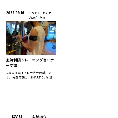
2022.09.16
イベント
セミナー
ブログ
学び
血流制限トレーニングセミナ
ー受講
こんにちは！トレーナーの新井で
す。 先日東京に、SMART Cuffs 認
定 血流制限トレーニングセミナー
を受講しに行って参りました。 ・血
流制限トレーニングとは？ 腕と脚の
付け根にバンドを巻き付け空気圧で
[…]
GYM
店舗紹介