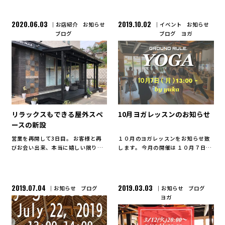
2020.06.03
2019.10.02
お店紹介
お知らせ
イベント
お知らせ
ブログ
ブログ
ヨガ
リラックスもできる屋外スペ
10月ヨガレッスンのお知らせ
ースの新設
営業を再開して3日目。 お客様と再
１０月のヨガレッスンをお知らせ致
びお会い出来、本当に嬉しい限りで
します。 今月の開催は １０月７日
す。 「ここでトレーニングが出来る
（月）１３：００〜 １回のみの開催
日を楽しみにしていた！」 「楽しく
となります。 GROUND RULE.で行
トレーニングが出来て良かった！」
うヨガは１０人未満の少人数制で
「心も身体もスッキリした！」 な
す。 インストラークターのYUKA […]
2019.07.04
2019.03.03
お知らせ
ブログ
お知らせ
ブログ
ど、多くの嬉しいお言 […]
ヨガ