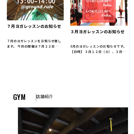
７月ヨガレッスンのお知らせ
３月ヨガレッスンのお知らせ
７月のヨガレッスンをお知らせ致し
ます。 今月の開催は７月２２日
3月のヨガレッスンのお知らせです。
（月）１３：００〜の１回のみとな
【日時】 ３月１２日（火）、３月１
ります。 呼吸を整えながら、自分と
８日（月） （両日２０：００〜）
しっかり向き合う時間。 GROUND
３月２６日（火）（１３：００〜）
RULE.で行われるヨガは、 少人数制
2月より夜のコースも新たにスタート
なので、インスト […]
しました。 ・ヨガ初心者の方も ・体
が硬くて心配 […]
GYM
店舗紹介