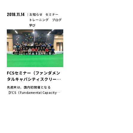
2018.11.14
お知らせ
セミナー
トレーニング
ブログ
学び
FCSセミナー（ファンダメン
タルキャパシティスクリー
ン）
先週末は、国内初開催となる
【FCS（Fundamental Capacity
Screen）】セミナーへ参加するた
め、東京へ行ってきました。 <講
師はアメリカからFMS開発者の一人
Lee […]