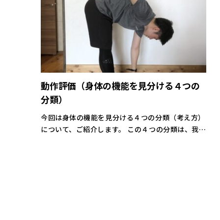
動作評価（身体の機能を見分ける４つの
分類）
今回は身体の機能を見分ける４つの分類（考え方）
について、ご紹介します。 この４つの分類は、我々
が日々の動作評価として活用している米国FMS社の
分類がベースにとなります。 ４つの分類）
DP（Dysfunctional a […]