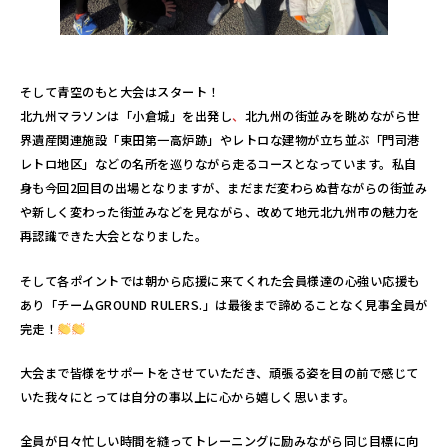
そして青空のもと大会はスタート！
北九州マラソンは
「小倉城」を出発し
、
北九州の街並みを眺めながら世
界遺産関連施設「東田第一高炉跡」やレトロな建物が立ち並ぶ「門司港
レトロ地区」などの名所を巡りながら走るコースとなって
います。私自
身も今回2回目の出場となりますが、まだまだ変わらぬ昔ながらの街並み
や新しく変わった街並みなどを見ながら、
改めて地元北九州市の魅力を
再認識できた大会となりました。
そして各ポイントでは朝から応援に来てくれた会員様達の心強い応援も
あり「
チームGROUND RULERS
.」は最後まで諦めることなく見事全員が
完走！
大会まで皆様をサポートをさせていただき、頑張る姿を目の前で感じて
いた我々にとっては自分の事以上に心から嬉しく思います。
全員が日々忙しい時間を縫ってトレーニングに励みながら同じ目標に向