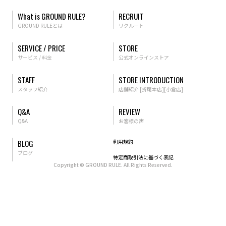
What is GROUND RULE?
RECRUIT
GROUND RULEとは
リクルート
SERVICE / PRICE
STORE
サービス / 料金
公式オンラインストア
STAFF
STORE INTRODUCTION
スタッフ紹介
店舗紹介
[折尾本店]
[小倉店]
Q&A
REVIEW
Q&A
お客様の声
BLOG
利用規約
ブログ
特定商取引法に基づく表記
Copyright
©
GROUND RULE. All Rights Reserved.