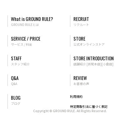
What is GROUND RULE?
RECRUIT
GROUND RULEとは
リクルート
SERVICE / PRICE
STORE
サービス / 料金
公式オンラインストア
STAFF
STORE INTRODUCTION
スタッフ紹介
店舗紹介
[折尾本店]
[小倉店]
Q&A
REVIEW
Q&A
お客様の声
BLOG
利用規約
ブログ
特定商取引法に基づく表記
Copyright
©
GROUND RULE. All Rights Reserved.