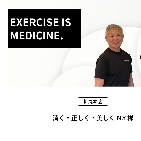
折尾本店
清く・正しく・美しく N.Y 様